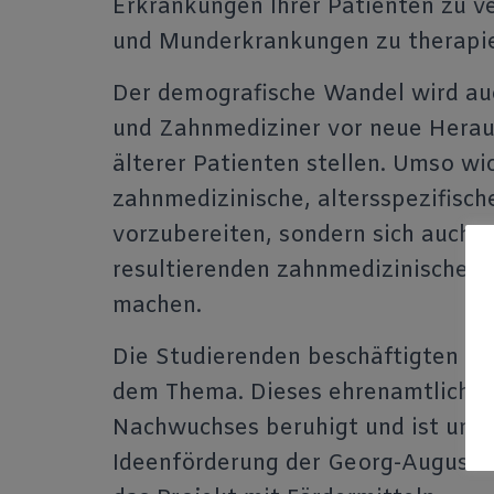
Erkrankungen Ihrer Patienten zu v
und Munderkrankungen zu therapie
Der demografische Wandel wird au
und Zahnmediziner vor neue Heraus
älterer Patienten stellen. Umso wich
zahnmedizinische, altersspezifisc
vorzubereiten, sondern sich auch m
resultierenden zahnmedizinischen 
machen.
Die Studierenden beschäftigten sich
dem Thema. Dieses ehrenamtliche
Nachwuchses beruhigt und ist unte
Ideenförderung der Georg-August-U