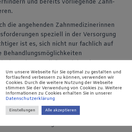
erhindern und bereits vorliegende Zahn-
ren.
ch die angehenden Zahnmedizinerinnen
forderungen speziell in der Versorgung
tiger ist es, sich nicht nur fachlich auf
he Behandlungsmöglichkeiten
it der Lebensrealität und den daraus
Bedürfnissen von Senioren vertraut zu
Um unsere Webseite für Sie optimal zu gestalten und
fortlaufend verbessern zu können, verwenden wir
Cookies. Durch die weitere Nutzung der Webseite
stimmen Sie der Verwendung von Cookies zu. Weitere
Informationen zu Cookies erhalten Sie in unserer
 für ihre Vorträge in Ihrer Freizeit mit
Datenschutzerklärung
 Engagement des medizinischen
Einstellungen
Alle akzeptieren
rstützenswert. So sah es auch die
niversität Göttingen und unterstützt