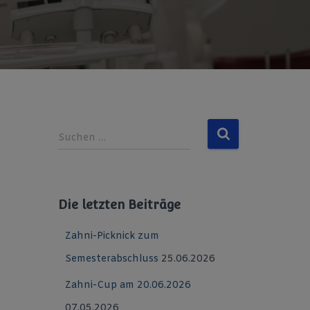
S
Suchen …
u
c
h
e
Die letzten Beiträge
n
n
Zahni-Picknick zum
a
c
Semesterabschluss
25.06.2026
h
:
Zahni-Cup am 20.06.2026
07.05.2026