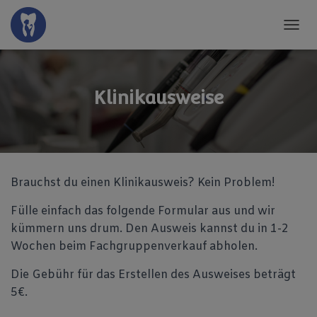
N
A
V
I
G
Klinikausweise
A
T
I
O
N
U
Brauchst du einen Klinikausweis? Kein Problem!
M
S
Fülle einfach das folgende Formular aus und wir
C
H
kümmern uns drum. Den Ausweis kannst du in 1-2
A
Wochen beim Fachgruppenverkauf abholen.
L
T
Die Gebühr für das Erstellen des Ausweises beträgt
E
5€.
N