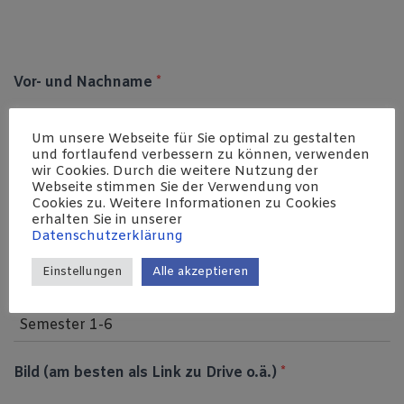
Vor- und Nachname
*
Um unsere Webseite für Sie optimal zu gestalten
Bitte wenn möglich keine Doppelnamen! Nutze den Namen, den
und fortlaufend verbessern zu können, verwenden
du im Alltag verwendest
wir Cookies. Durch die weitere Nutzung der
Webseite stimmen Sie der Verwendung von
Matrikelnummer
*
Cookies zu. Weitere Informationen zu Cookies
erhalten Sie in unserer
Datenschutzerklärung
8-stellige Ziffer
Einstellungen
Alle akzeptieren
In welchem Semester befindest du dich?
*
Bild (am besten als Link zu Drive o.ä.)
*