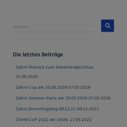
S
Suchen …
u
c
h
e
Die letzten Beiträge
n
n
Zahni-Picknick zum Semesterabschluss
a
c
25.06.2026
h
:
Zahni-Cup am 20.06.2026
07.05.2026
Zahni-Sommer-Party am 29.05.2026
07.05.2026
Zahni Dinnerhopping 08.12.22
08.12.2022
ZAHNICUP 2022 am 18.06.
17.05.2022