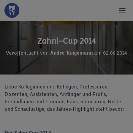
N
A
V
I
G
Zahni-Cup 2014
A
T
Veröffentlicht von
Andre Tangemann
am
02.06.2014
I
O
N
U
M
S
Liebe Kolleginnen und Kollegen, Professoren,
C
Dozenten, Assistenten, Anfänger und Profis,
H
A
Freundinnen und Freunde, Fans, Sponsoren, Neider
L
und Schaulustige, das Jahres-Highlight steht bevor:
T
E
N