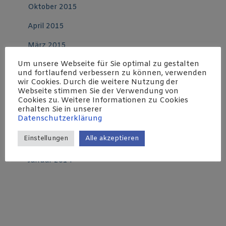
Oktober 2015
April 2015
März 2015
Um unsere Webseite für Sie optimal zu gestalten
Februar 2015
und fortlaufend verbessern zu können, verwenden
wir Cookies. Durch die weitere Nutzung der
August 2014
Webseite stimmen Sie der Verwendung von
Cookies zu. Weitere Informationen zu Cookies
Juni 2014
erhalten Sie in unserer
Datenschutzerklärung
Mai 2014
Einstellungen
Alle akzeptieren
Februar 2014
Januar 2014